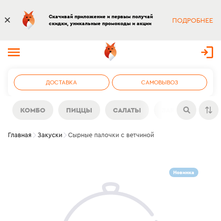
Скачивай приложение и первым получай
ПОДРОБНЕЕ
скидки, уникальные промокоды и акции
ДОСТАВКА
САМОВЫВОЗ
КОМБО
ПИЦЦЫ
САЛАТЫ
ЗАКУСКИ
Н
Главная
Закуски
Сырные палочки с ветчиной
Новинка