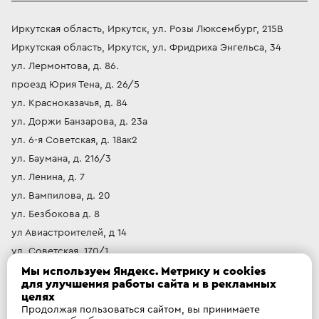
Иркутская область, Иркутск, ул. Розы Люксембург, 215В
Иркутская область, Иркутск, ул. Фридриха Энгельса, 34
ул. Лермонтова, д. 86.
проезд Юрия Тена, д. 26/5
ул. Красноказачья, д. 84
ул. Доржи Банзарова, д. 23а
ул. 6-я Советская, д. 18ак2
ул. Баумана, д. 216/3
ул. Ленина, д. 7
ул. Вампилова, д. 20
ул. Безбокова д. 8
ул Авиастроителей, д 14
ул. Советская, 170/1
Иркутский муниципальный округ, рабочий посёлок Маркова,
Мы используем Яндекс. Метрику и cookies
Ваш город
:
Иркутск
?
микрорайон Берёзовый, 192А
для улучшения работы сайта и в рекламных
целях
Продолжая пользоваться сайтом, вы принимаете
ДА
Нет, другой