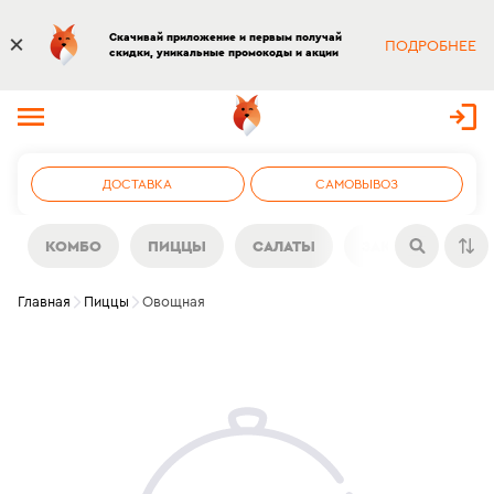
Скачивай приложение и первым получай
ПОДРОБНЕЕ
скидки, уникальные промокоды и акции
ДОСТАВКА
САМОВЫВОЗ
КОМБО
ПИЦЦЫ
САЛАТЫ
ЗАКУСКИ
Н
Главная
Пиццы
Овощная