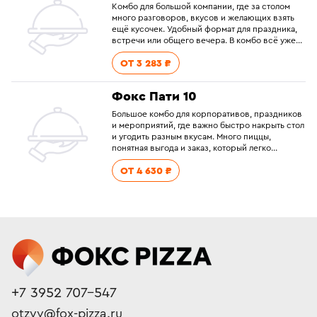
Комбо для большой компании, где за столом
много разговоров, вкусов и желающих взять
ещё кусочек. Удобный формат для праздника,
встречи или общего вечера. В комбо всё уже
рассчитано со скидкой. Смело выбирайте и
ОТ 3 283 ₽
добавляйте в корзину.
Фокс Пати 10
Большое комбо для корпоративов, праздников
и мероприятий, где важно быстро накрыть стол
и угодить разным вкусам. Много пиццы,
понятная выгода и заказ, который легко
разделить на всю компанию. В комбо всё уже
ОТ 4 630 ₽
рассчитано со скидкой. Смело выбирайте и
добавляйте в корзину.
+7 3952 707-547
otzyv@fox-pizza.ru