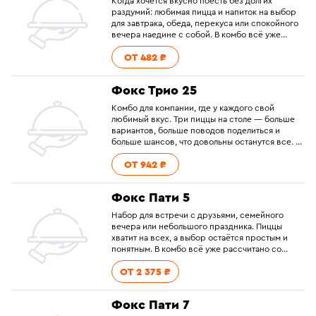
Когда хочется вкусно поесть без долгих
раздумий: любимая пицца и напиток на выбор
для завтрака, обеда, перекуса или спокойного
вечера наедине с собой. В комбо всё уже
рассчитано со скидкой. Смело выбирайте и
ОТ 482 ₽
добавляйте в корзину.
Фокс Трио 25
Комбо для компании, где у каждого свой
любимый вкус. Три пиццы на столе — больше
вариантов, больше поводов поделиться и
больше шансов, что довольны останутся все. В
комбо всё уже рассчитано со скидкой. Смело
ОТ 942 ₽
выбирайте и добавляйте в корзину.
Фокс Пати 5
Набор для встречи с друзьями, семейного
вечера или небольшого праздника. Пиццы
хватит на всех, а выбор остаётся простым и
понятным. В комбо всё уже рассчитано со
скидкой. Смело выбирайте и добавляйте в
ОТ 2 375 ₽
корзину.
Фокс Пати 7