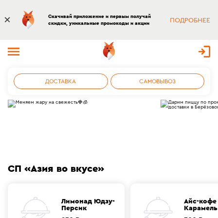
Скачивай приложение и первым получай
ПОДРОБНЕЕ
скидки, уникальные промокоды и акции
ДОСТАВКА
САМОВЫВОЗ
СП «Азия во вкусе»
Лимонад Юдзу-
Айс-кофе
Персик
Карамель