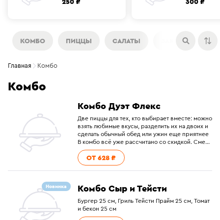
250 ₽
300 ₽
КОМБО
ПИЦЦЫ
САЛАТЫ
ЗАКУСКИ
Н
Главная
Комбо
Комбо
Комбо Дуэт Флекс
Две пиццы для тех, кто выбирает вместе: можно
взять любимые вкусы, разделить их на двоих и
сделать обычный обед или ужин еще приятнее
В комбо всё уже рассчитано со скидкой. Смело
выбирайте и добавляйте в корзину.
ОТ 628 ₽
Комбо Сыр и Тейсти
Новинка
Бургер 25 см, Гриль Тейсти Прайм 25 см, Томат
и бекон 25 см